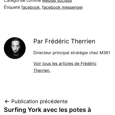
Catégorisé comme
Médias sociaux
Étiqueté
facebook
,
facebook messenger
Par Frédéric Therrien
Directeur principal stratégie chez M361
Voir tous les articles de Frédéric
Therrien.
Navigation
Publication précédente
Surfing York avec les potes à
de